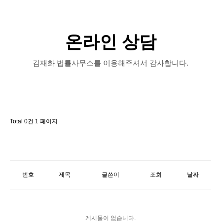
변호사소개
업무분야
온라인 상담
주요변론사건
김재화 법률사무소를 이용해주셔서 감사합니다.
자주묻는질문
언론보도
Total 0건
1 페이지
온라인문의
공지사항
번호
제목
글쓴이
조회
날짜
게시물이 없습니다.