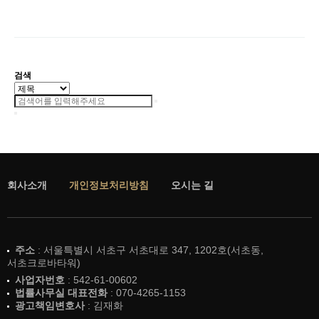
검색
회사소개
개인정보처리방침
오시는 길
주소
: 서울특별시 서초구 서초대로 347, 1202호(서초동,
서초크로바타워)
사업자번호
: 542-61-00602
법률사무실 대표전화
: 070-4265-1153
광고책임변호사
: 김재화