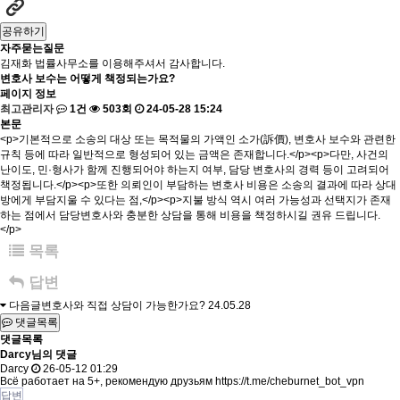
공유하기
자주묻는질문
김재화 법률사무소를 이용해주셔서 감사합니다.
변호사 보수는 어떻게 책정되는가요?
페이지 정보
최고관리자
1건
503회
24-05-28 15:24
본문
<p>기본적으로 소송의 대상 또는 목적물의 가액인 소가(訴價), 변호사 보수와 관련한
규칙 등에 따라 일반적으로 형성되어 있는 금액은 존재합니다.</p><p>다만, 사건의
난이도, 민·형사가 함께 진행되어야 하는지 여부, 담당 변호사의 경력 등이 고려되어
책정됩니다.</p><p>또한 의뢰인이 부담하는 변호사 비용은 소송의 결과에 따라 상대
방에게 부담지울 수 있다는 점,</p><p>지불 방식 역시 여러 가능성과 선택지가 존재
하는 점에서 담당변호사와 충분한 상담을 통해 비용을 책정하시길 권유 드립니다.
</p>
목록
답변
다음글
변호사와 직접 상담이 가능한가요?
24.05.28
댓글목록
댓글목록
Darcy님의 댓글
Darcy
26-05-12 01:29
Всё работает на 5+, рекомендую друзьям
https://t.me/cheburnet_bot_vpn
답변