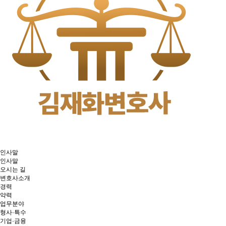
인사말
인사말
오시는 길
변호사소개
경력
약력
업무분야
형사·특수
기업·금융